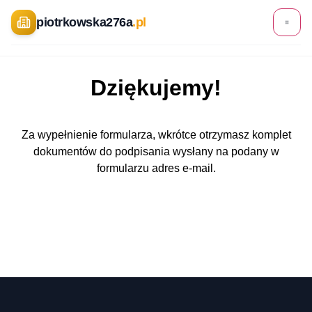
piotrkowska276a
.pl
Dziękujemy!
Podpisz umowę
Księgowość
Za wypełnienie formularza, wkrótce otrzymasz komplet
dokumentów do podpisania wysłany na podany w
Oddziały
formularzu adres e-mail.
STUDIO PODCASTOWE
+48 600 602 276
PANEL KLIENTA