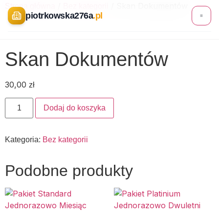
/
/ Skan Dokumentów
Strona główna
Bez kategorii
piotrkowska276a
.pl
Skan Dokumentów
Podpisz umowę
30,00
zł
Księgowość
Dodaj do koszyka
Oddziały
STUDIO PODCASTOWE
Kategoria:
Bez kategorii
+48 600 602 276
Podobne produkty
PANEL KLIENTA